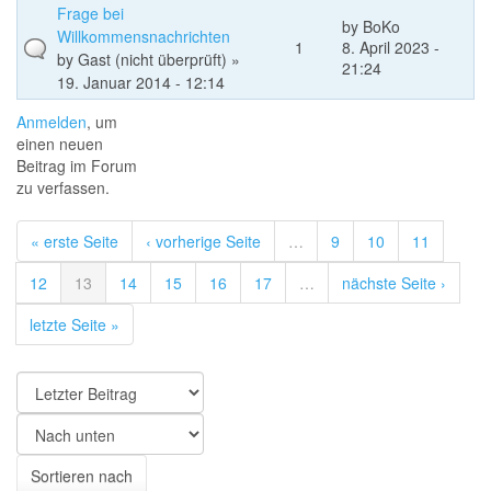
Frage bei
by
BoKo
Willkommensnachrichten
1
8. April 2023 -
by
Gast (nicht überprüft)
»
21:24
19. Januar 2014 - 12:14
Anmelden
, um
einen neuen
Beitrag im Forum
zu verfassen.
« erste Seite
‹ vorherige Seite
…
9
10
11
12
13
14
15
16
17
…
nächste Seite ›
letzte Seite »
Sortieren
nach
Sortieren
Sortieren nach
nach