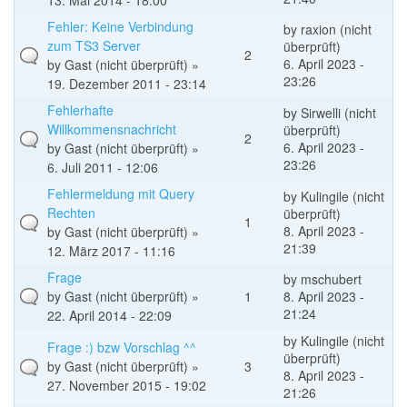
13. Mai 2014 - 18:00
Fehler: Keine Verbindung
by
raxion (nicht
zum TS3 Server
überprüft)
2
6. April 2023 -
by
Gast (nicht überprüft)
»
23:26
19. Dezember 2011 - 23:14
Fehlerhafte
by
Sirwelli (nicht
Willkommensnachricht
überprüft)
2
6. April 2023 -
by
Gast (nicht überprüft)
»
23:26
6. Juli 2011 - 12:06
Fehlermeldung mit Query
by
Kulingile (nicht
Rechten
überprüft)
1
8. April 2023 -
by
Gast (nicht überprüft)
»
21:39
12. März 2017 - 11:16
Frage
by
mschubert
by
Gast (nicht überprüft)
»
1
8. April 2023 -
21:24
22. April 2014 - 22:09
by
Kulingile (nicht
Frage :) bzw Vorschlag ^^
überprüft)
by
Gast (nicht überprüft)
»
3
8. April 2023 -
27. November 2015 - 19:02
21:26