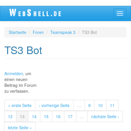
Direkt
Navig
zum
aktivi
Inhalt
Startseite
Foren
Teamspeak 3
TS3 Bot
TS3 Bot
Anmelden
, um
einen neuen
Beitrag im Forum
zu verfassen.
« erste Seite
‹ vorherige Seite
…
9
10
11
12
13
14
15
16
17
…
nächste Seite ›
letzte Seite »