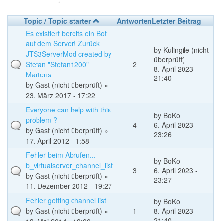
Topic / Topic starter
Antworten
Letzter Beitrag
Es existiert bereits ein Bot
auf dem Server! Zurück
by
Kulingile (nicht
JTS3ServerMod created by
überprüft)
Stefan "Stefan1200"
2
8. April 2023 -
Martens
21:40
by
Gast (nicht überprüft)
»
23. März 2017 - 17:22
Everyone can help with this
by
BoKo
problem ?
4
6. April 2023 -
by
Gast (nicht überprüft)
»
23:26
17. April 2012 - 1:58
Fehler beim Abrufen...
by
BoKo
b_virtualserver_channel_list
3
6. April 2023 -
by
Gast (nicht überprüft)
»
23:27
11. Dezember 2012 - 19:27
Fehler getting channel list
by
BoKo
by
Gast (nicht überprüft)
»
1
8. April 2023 -
21:40