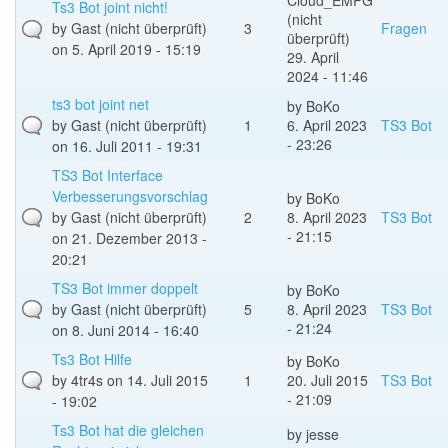
Cloud_EMPG
Ts3 Bot joint nicht!
(nicht
by
Gast (nicht überprüft)
3
Fragen
überprüft)
on 5. April 2019 - 15:19
29. April
2024 - 11:46
ts3 bot joint net
by
BoKo
by
Gast (nicht überprüft)
1
6. April 2023
TS3 Bot
- 23:26
on 16. Juli 2011 - 19:31
TS3 Bot Interface
Verbesserungsvorschlag
by
BoKo
by
Gast (nicht überprüft)
2
8. April 2023
TS3 Bot
- 21:15
on 21. Dezember 2013 -
20:21
TS3 Bot immer doppelt
by
BoKo
by
Gast (nicht überprüft)
5
8. April 2023
TS3 Bot
- 21:24
on 8. Juni 2014 - 16:40
Ts3 Bot Hilfe
by
BoKo
by
4tr4s
on 14. Juli 2015
1
20. Juli 2015
TS3 Bot
- 21:09
- 19:02
Ts3 Bot hat die gleichen
by
jesse