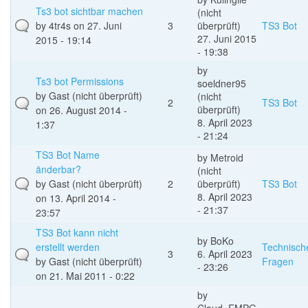
Ts3 bot sichtbar machen
(nicht
by
4tr4s
on 27. Juni
3
überprüft)
TS3 Bot
27. Juni 2015
2015 - 19:14
- 19:38
by
Ts3 bot Permissions
soeldner95
by
Gast (nicht überprüft)
(nicht
2
TS3 Bot
überprüft)
on 26. August 2014 -
8. April 2023
1:37
- 21:24
TS3 Bot Name
by
Metroid
änderbar?
(nicht
by
Gast (nicht überprüft)
2
überprüft)
TS3 Bot
8. April 2023
on 13. April 2014 -
- 21:37
23:57
TS3 Bot kann nicht
by
BoKo
erstellt werden
Technisch
3
6. April 2023
by
Gast (nicht überprüft)
Fragen
- 23:26
on 21. Mai 2011 - 0:22
by