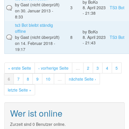
by
BoKo
by
Gast (nicht überprüft)
3
8. April 2023
TS3 Bot
on 30. Januar 2013 -
- 21:38
8:33
ts3 Bot bleibt ständig
offline
by
BoKo
by
Gast (nicht überprüft)
8
8. April 2023
TS3 Bot
- 21:43
on 14. Februar 2018 -
19:17
« erste Seite
‹ vorherige Seite
…
2
3
4
5
6
7
8
9
10
…
nächste Seite ›
letzte Seite »
Wer ist online
Zurzeit sind 0 Benutzer online.