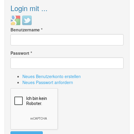
Login mit ...
Login
Login
with
with
Benutzername
*
Google
Twitter
Passwort
*
Neues Benutzerkonto erstellen
Neues Passwort anfordern