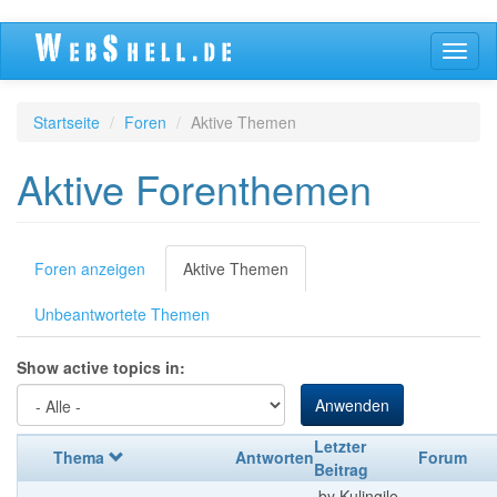
Direkt
Navig
zum
aktivi
Inhalt
Startseite
Foren
Aktive Themen
Aktive Forenthemen
Primäre
Foren anzeigen
Aktive Themen
(aktiver
Reiter)
Reiter
Unbeantwortete Themen
Show active topics in:
Anwenden
Letzter
Thema
Antworten
Forum
Beitrag
by
Kulingile