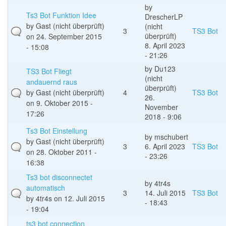
by
Ts3 Bot Funktion Idee
DrescherLP
by
Gast (nicht überprüft)
(nicht
3
TS3 Bot
überprüft)
on 24. September 2015
8. April 2023
- 15:08
- 21:26
by
Du123
TS3 Bot Fliegt
(nicht
andauernd raus
überprüft)
by
Gast (nicht überprüft)
4
TS3 Bot
26.
on 9. Oktober 2015 -
November
17:26
2018 - 9:06
Ts3 Bot Einstellung
by
mschubert
by
Gast (nicht überprüft)
3
6. April 2023
TS3 Bot
on 28. Oktober 2011 -
- 23:26
16:38
Ts3 bot disconnectet
by
4tr4s
automatisch
3
14. Juli 2015
TS3 Bot
by
4tr4s
on 12. Juli 2015
- 18:43
- 19:04
ts3 bot connection