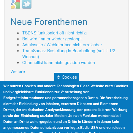
Login
Login
with
with
Google
Twitter
Neue Forenthemen
TSDNS funktioniert oft nicht richtig
Bot wird immer wieder gestoppt.
Adminseite / Webinterface nicht erreichbar
TeamSpeak: Bestellung in Bearbeitung (seit 1 1/2
Wochen)
Channellist kann nicht geladen werden
Weitere
🍪 Cookies
Informationen
Wir nutzen Cookies und andere Technologien.Diese Website nutzt Cookies
und vergleichbare Funktionen zur Verarbeitung von
Endgeräteinformationen und personenbezogenen Daten. Die Verarbeitung
AGB
dient der Einbindung von Inhalten, externen Diensten und Elementen
Dritter, der statistischen Analyse/Messung, der personalisierten Werbung
Datenschutz
sowie der Einbindung sozialer Medien. Je nach Funktion werden dabei
Daten an Dritte weitergegeben und an Dritte in Ländern in denen kein
Impressum
angemessenes Datenschutzniveau vorliegt z.B. die USA und von diesen