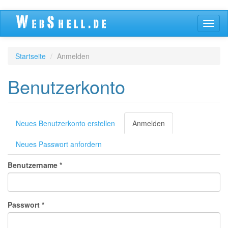
Direkt
Navig
zum
aktivi
Inhalt
Startseite
Anmelden
Benutzerkonto
Primäre
Neues Benutzerkonto erstellen
Anmelden
(aktiver
Reiter)
Reiter
Neues Passwort anfordern
Benutzername
*
Passwort
*