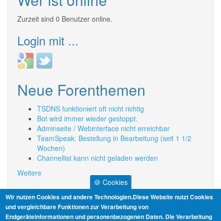
Zurzeit sind 0 Benutzer online.
Login mit ...
Login
Login
with
with
Google
Twitter
Neue Forenthemen
TSDNS funktioniert oft nicht richtig
Bot wird immer wieder gestoppt.
Adminseite / Webinterface nicht erreichbar
TeamSpeak: Bestellung in Bearbeitung (seit 1 1/2
Wochen)
Channellist kann nicht geladen werden
Weitere
🍪 Cookies
Informationen
Wir nutzen Cookies und andere Technologien.Diese Website nutzt Cookies
und vergleichbare Funktionen zur Verarbeitung von
Endgeräteinformationen und personenbezogenen Daten. Die Verarbeitung
AGB