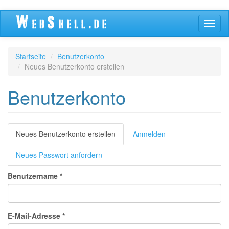
Direkt
Navig
zum
aktivi
Inhalt
Startseite
Benutzerkonto
Neues Benutzerkonto erstellen
Benutzerkonto
Primäre
Neues Benutzerkonto erstellen
(aktiver
Anmelden
Reiter)
Reiter
Neues Passwort anfordern
Benutzername
*
E-Mail-Adresse
*