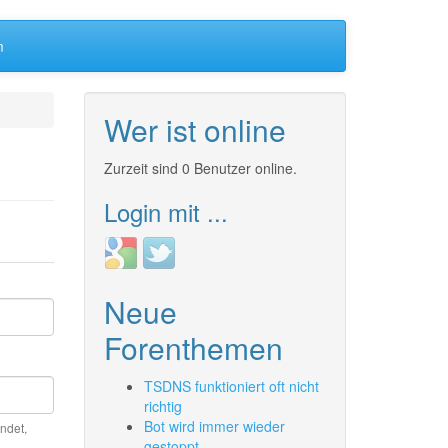
m
Wer ist online
Zurzeit sind 0 Benutzer online.
Login mit ...
Login
Login
with
with
Google
Twitter
Neue
Forenthemen
TSDNS funktioniert oft nicht
richtig
Bot wird immer wieder
ndet,
gestoppt.