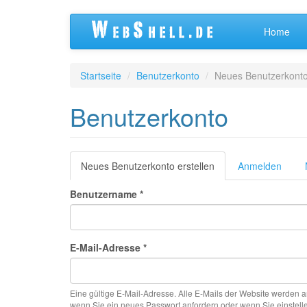
Direkt
Home
zum
Inhalt
Startseite
Benutzerkonto
Neues Benutzerkonto 
Benutzerkonto
Primäre
Neues Benutzerkonto erstellen
(aktiver
Anmelden
Reiter)
Reiter
Benutzername
*
E-Mail-Adresse
*
Eine gültige E-Mail-Adresse. Alle E-Mails der Website werden an
wenn Sie ein neues Passwort anfordern oder wenn Sie einstelle