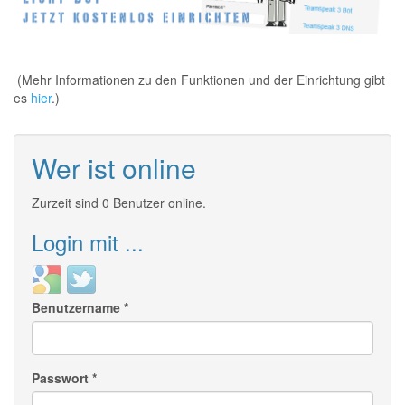
(Mehr Informationen zu den Funktionen und der Einrichtung gibt
es
hier
.)
Wer ist online
Zurzeit sind 0 Benutzer online.
Login mit ...
Login
Login
with
with
Benutzername
*
Google
Twitter
Passwort
*