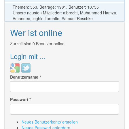
Themen: 553, Beiträge: 1961, Benutzer: 10755
Unsere neusten Mitglieder:
albrecht
,
Muhammed Hamza
,
Amandeo
,
loghin florentin
,
Samuel-Reschke
Wer ist online
Zurzeit sind 0 Benutzer online.
Login mit ...
Login
Login
with
with
Benutzername
*
Google
Twitter
Passwort
*
Neues Benutzerkonto erstellen
Neues Passwort anfordern