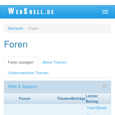
Direkt
Navig
zum
aktivi
Inhalt
Startseite
Foren
Foren
Primäre
Foren anzeigen
(aktiver
Aktive Themen
Reiter)
Reiter
Unbeantwortete Themen
Hilfe & Support
Letzter
Forum
Themen
Beiträge
Beitrag
TeamSpeak:
…