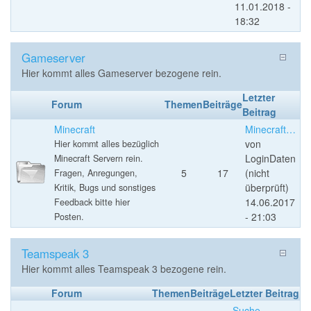
11.01.2018 -
18:32
Gameserver
Hier kommt alles Gameserver bezogene rein.
Letzter
Forum
Themen
Beiträge
Beitrag
Minecraft
Minecraft…
von
Hier kommt alles bezüglich
LoginDaten
Minecraft Servern rein.
5
17
(nicht
Fragen, Anregungen,
überprüft)
Kritik, Bugs und sonstiges
14.06.2017
Feedback bitte hier
- 21:03
Posten.
Teamspeak 3
Hier kommt alles Teamspeak 3 bezogene rein.
Forum
Themen
Beiträge
Letzter Beitrag
Suche…