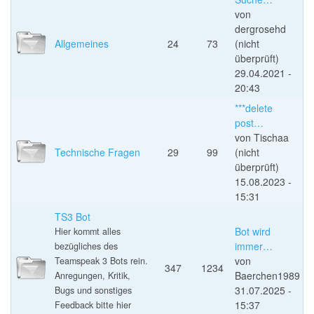
von
dergrosehd
Allgemeines
24
73
(nicht
überprüft)
29.04.2021 -
20:43
***delete
post…
von
Tischaa
Technische Fragen
29
99
(nicht
überprüft)
15.08.2023 -
15:31
TS3 Bot
Bot wird
Hier kommt alles
immer…
bezügliches des
von
Teamspeak 3 Bots rein.
347
1234
Baerchen1989
Anregungen, Kritik,
31.07.2025 -
Bugs und sonstiges
15:37
Feedback bitte hier