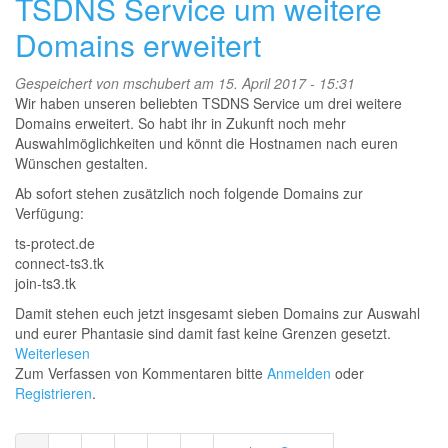
TSDNS Service um weitere
Domains erweitert
Gespeichert von
mschubert
am 15. April 2017 - 15:31
Wir haben unseren beliebten TSDNS Service um drei weitere
Domains erweitert. So habt ihr in Zukunft noch mehr
Auswahlmöglichkeiten und könnt die Hostnamen nach euren
Wünschen gestalten.
Ab sofort stehen zusätzlich noch folgende Domains zur
Verfügung:
ts-protect.de
connect-ts3.tk
join-ts3.tk
Damit stehen euch jetzt insgesamt sieben Domains zur Auswahl
und eurer Phantasie sind damit fast keine Grenzen gesetzt.
Weiterlesen
über
Zum Verfassen von Kommentaren bitte
TSDNS
Anmelden
oder
Registrieren
Service
.
um
weitere