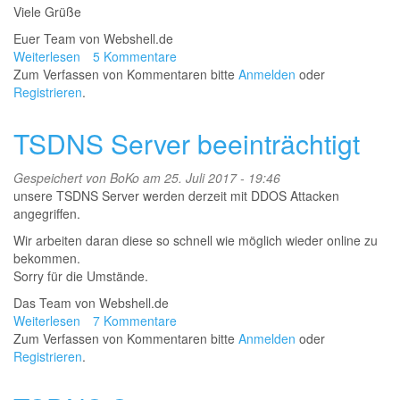
Viele Grüße
Euer Team von Webshell.de
Weiterlesen
über
5 Kommentare
Zum Verfassen von Kommentaren bitte
Webshell
Anmelden
oder
Registrieren
2.0
.
-
neue
TSDNS Server beeinträchtigt
Webseite
-
Gespeichert von
BoKo
am 25. Juli 2017 - 19:46
neuer
unsere TSDNS Server werden derzeit mit DDOS Attacken
Shop
angegriffen.
und
neuer
Wir arbeiten daran diese so schnell wie möglich wieder online zu
Teamspeak
bekommen.
3
Sorry für die Umstände.
Bot
Das Team von Webshell.de
Weiterlesen
über
7 Kommentare
Zum Verfassen von Kommentaren bitte
TSDNS
Anmelden
oder
Registrieren
Server
.
beeinträchtigt