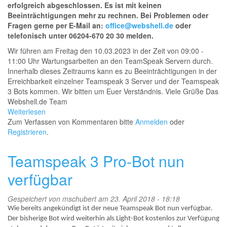
erfolgreich abgeschlossen. Es ist mit keinen
Beeinträchtigungen mehr zu rechnen. Bei Problemen oder
Fragen gerne per E-Mail an:
office@webshell.de
oder
telefonisch unter 06204-670 20 30 melden.
Wir führen am Freitag den 10.03.2023 in der Zeit von 09:00 -
11:00 Uhr Wartungsarbeiten an den TeamSpeak Servern durch.
Innerhalb dieses Zeitraums kann es zu Beeinträchtigungen in der
Erreichbarkeit einzelner Teamspeak 3 Server und der Teamspeak
3 Bots kommen. Wir bitten um Euer Verständnis. Viele Grüße Das
Webshell.de Team
Weiterlesen
über
Zum Verfassen von Kommentaren bitte
Wartungsarbeiten
Anmelden
oder
Registrieren
an
.
TeamSpeak
Servern
Teamspeak 3 Pro-Bot nun
/
10.03.2023
verfügbar
09:00-
11:00
Gespeichert von
mschubert
am 23. April 2018 - 18:18
Uhr
Wie bereits angekündigt ist der neue Teamspeak Bot nun verfügbar.
Der bisherige Bot wird weiterhin als Light-Bot kostenlos zur Verfügung