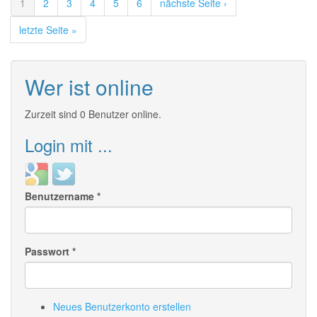
1
2
3
4
5
6
nächste Seite ›
Domains
erweitert
letzte Seite »
Wer ist online
Zurzeit sind 0 Benutzer online.
Login mit ...
Login
Login
with
with
Benutzername
*
Google
Twitter
Passwort
*
Neues Benutzerkonto erstellen