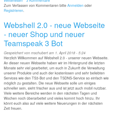
Weiterlesen
über
3 Kommentare
Zum Verfassen von Kommentaren bitte
Teamspeak
Anmelden
oder
Registrieren
3
.
Pro-
Bot
Webshell 2.0 - neue Webseite
nun
verfügbar
- neuer Shop und neuer
Teamspeak 3 Bot
Gespeichert von
mschubert
am 1. April 2018 - 5:24
Herzlich Willkommen auf Webshell 2.0 - unserer neuen Webseite.
An dieser neuen Webseite haben wir im Hintergrund die letzten
Monate sehr viel gearbeitet, um euch in Zukunft die Verwaltung
unserer Produkte und auch der kostenlosen und sehr beliebten
Services wie den TS3-Bot und den TSDNS-Service so einfach wie
möglich zu gestalten. Die neue Webseite solle um einiges
schneller sein, sieht frischer aus und ist jetzt auch mobil nutzbar.
Viele weitere Bereiche werden in den nächsten Tagen und
Wochen noch überarbeitet und vieles kommt hoch hinzu. Ihr
könnt euch also auf viele weitere Neuerungen in der nächsten
Zeit freuen.