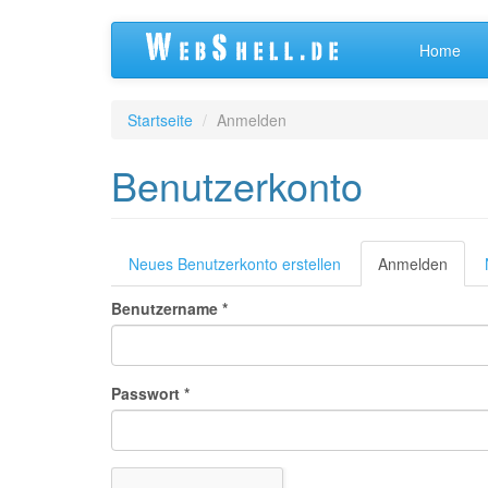
Direkt
Home
zum
Inhalt
Startseite
Anmelden
Benutzerkonto
Primäre
Neues Benutzerkonto erstellen
Anmelden
(aktiv
Reiter
Reiter
Benutzername
*
Passwort
*