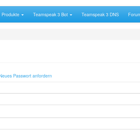
Produkte
Teamspeak 3 Bot
Teamspeak 3 DNS
Foru
er
Neues Passwort anfordern
)