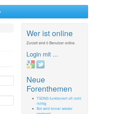
m
Wer ist online
Zurzeit sind 0 Benutzer online.
Login mit ...
Login
Login
with
with
Google
Twitter
Neue
Forenthemen
TSDNS funktioniert oft nicht
richtig
Bot wird immer wieder
gestoppt.