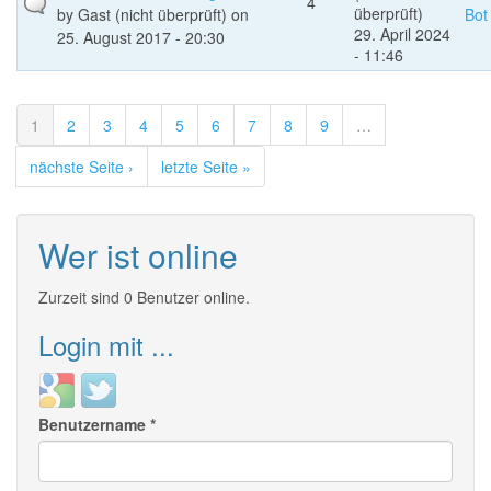
4
überprüft)
by
Gast (nicht überprüft)
on
Bot
29. April 2024
25. August 2017 - 20:30
- 11:46
1
2
3
4
5
6
7
8
9
…
nächste Seite ›
letzte Seite »
Wer ist online
Zurzeit sind 0 Benutzer online.
Login mit ...
Login
Login
with
with
Benutzername
*
Google
Twitter