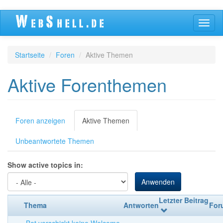
Direkt
Navig
zum
aktivi
Inhalt
Startseite
Foren
Aktive Themen
Aktive Forenthemen
Primäre
Foren anzeigen
Aktive Themen
(aktiver
Reiter)
Reiter
Unbeantwortete Themen
Show active topics in:
Anwenden
Letzter Beitrag
Thema
Antworten
For