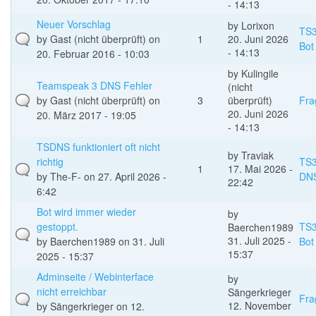
- 14:13
Neuer Vorschlag
by
Lorixon
TS
by
Gast (nicht überprüft)
on
1
20. Juni 2026
Bot
- 14:13
20. Februar 2016 - 10:03
by
Kulingile
Teamspeak 3 DNS Fehler
(nicht
by
Gast (nicht überprüft)
on
3
überprüft)
Fra
20. Juni 2026
20. März 2017 - 19:05
- 14:13
TSDNS funktioniert oft nicht
by
Traviak
richtig
TS
1
17. Mai 2026 -
by
The-F-
on 27. April 2026 -
DN
22:42
6:42
Bot wird immer wieder
by
gestoppt.
TS
Baerchen1989
31. Juli 2025 -
by
Baerchen1989
on 31. Juli
Bot
15:37
2025 - 15:37
Adminseite / Webinterface
by
nicht erreichbar
Sängerkrieger
Fra
12. November
by
Sängerkrieger
on 12.