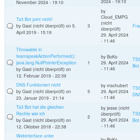
2024 - 19:10
November 2024 - 19:10
by
Cloud_EMPG
Ts3 Bot joint nicht!
(nicht
by
Gast (nicht überprüft)
on 5.
3
Fra
überprüft)
April 2019 - 15:19
29. April 2024
- 11:46
Throwable in
teamspeakActionPerformed():
by
BoKo
TS
java.lang.NullPointerException
1
29. April 2024
Bot
- 11:46
by
Gast (nicht überprüft)
on
12. Februar 2019 - 22:39
DNS Funktioniert nicht
by
mschubert
TS
by
Gast (nicht überprüft)
on
5
29. April 2024
DN
- 11:46
23. Januar 2019 - 21:14
Ts3 Bot hat die gleichen
by
jesse (nicht
Rechte wie ich
TS
überprüft)
2
29. April 2024
by
Gast (nicht überprüft)
on
Bot
- 11:46
12. Oktober 2018 - 22:38
Webinterface unter
by
BoKo