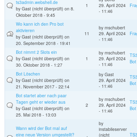
ts3admin.webshell.de
1
29. April 2024
Fra
by
Gast (nicht überprüft)
on 8.
- 11:46
Oktober 2018 - 9:45
Wo kann ich den Pro bot
by
mschubert
aktivieren
11
29. April 2024
Fra
by
Gast (nicht überprüft)
on
- 11:46
20. September 2018 - 19:41
Bot nimmt 2 Slots ein
by
mschubert
TS
by
Gast (nicht überprüft)
on
1
29. April 2024
Bot
- 11:46
30. Oktober 2018 - 1:27
Bot Löschen
by
Gast
TS
by
Gast (nicht überprüft)
on
29. April 2024
Bot
- 11:46
21. November 2017 - 22:14
Bot startet aber nach paar
by
mschubert
Tagen geht er wieder aus
TS
2
29. April 2024
by
Gast (nicht überprüft)
on
Bot
- 11:46
25. Mai 2018 - 13:03
by
Wann wird der Bot mal auf
instabileserver
eine neue Version umgestellt?
TS
(nicht