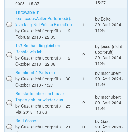
15:37
2025 - 15:37
Throwable in
teamspeakActionPerformed():
by
BoKo
java.lang.NullPointerException
1
29. April 2024 -
11:46
by
Gast (nicht überprüft)
» 12.
Februar 2019 - 22:39
Ts3 Bot hat die gleichen
by
jesse (nicht
Rechte wie ich
überprüft)
2
29. April 2024 -
by
Gast (nicht überprüft)
» 12.
11:46
Oktober 2018 - 22:38
Bot nimmt 2 Slots ein
by
mschubert
by
Gast (nicht überprüft)
» 30.
1
29. April 2024 -
11:46
Oktober 2018 - 1:27
Bot startet aber nach paar
by
mschubert
Tagen geht er wieder aus
2
29. April 2024 -
by
Gast (nicht überprüft)
» 25.
11:46
Mai 2018 - 13:03
Bot Löschen
by
Gast
by
Gast (nicht überprüft)
» 21.
0
29. April 2024 -