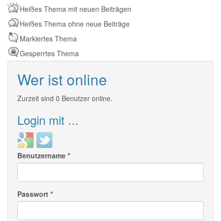
Heißes Thema mit neuen Beiträgen
Heißes Thema ohne neue Beiträge
Markiertes Thema
Gesperrtes Thema
Wer ist online
Zurzeit sind 0 Benutzer online.
Login mit ...
Login
Login
with
with
Benutzername
*
Google
Twitter
Passwort
*