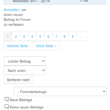
11:46
November 2017 - 22:14
Anmelden
, um
einen neuen
Beitrag im Forum
zu verfassen.
1
2
3
4
5
6
7
8
9
…
nächste Seite ›
letzte Seite »
Sortieren
nach
Sortieren
Sortieren nach
nach
Neue Beiträge
Keine neuen Beiträge