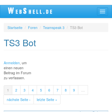
Direkt
Navig
zum
aktivi
Inhalt
Startseite
Foren
Teamspeak 3
TS3 Bot
TS3 Bot
Anmelden
, um
einen neuen
Beitrag im Forum
zu verfassen.
1
2
3
4
5
6
7
8
9
…
nächste Seite ›
letzte Seite »