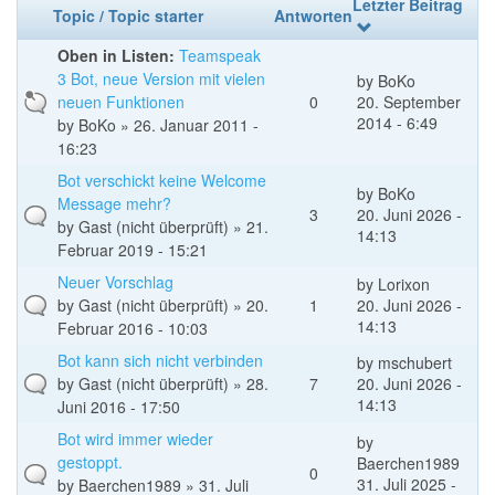
Letzter Beitrag
Topic / Topic starter
Antworten
Oben in Listen:
Teamspeak
3 Bot, neue Version mit vielen
by
BoKo
neuen Funktionen
0
20. September
2014 - 6:49
by
BoKo
» 26. Januar 2011 -
16:23
Bot verschickt keine Welcome
by
BoKo
Message mehr?
3
20. Juni 2026 -
by
Gast (nicht überprüft)
» 21.
14:13
Februar 2019 - 15:21
Neuer Vorschlag
by
Lorixon
by
Gast (nicht überprüft)
» 20.
1
20. Juni 2026 -
14:13
Februar 2016 - 10:03
Bot kann sich nicht verbinden
by
mschubert
by
Gast (nicht überprüft)
» 28.
7
20. Juni 2026 -
14:13
Juni 2016 - 17:50
Bot wird immer wieder
by
gestoppt.
Baerchen1989
0
31. Juli 2025 -
by
Baerchen1989
» 31. Juli