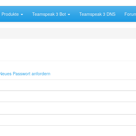
Produkte
Teamspeak 3 Bot
Teamspeak 3 DNS
Foru
er
Neues Passwort anfordern
)