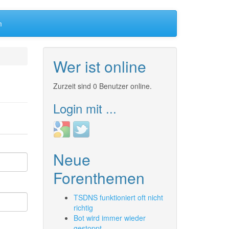
m
Wer ist online
Zurzeit sind 0 Benutzer online.
Login mit ...
Login
Login
with
with
Google
Twitter
Neue
Forenthemen
TSDNS funktioniert oft nicht
richtig
Bot wird immer wieder
gestoppt.