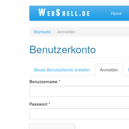
Direkt
Home
zum
Inhalt
Startseite
Anmelden
Benutzerkonto
Primäre
Neues Benutzerkonto erstellen
Anmelden
(aktiv
Reiter
Reiter
Benutzername
*
Passwort
*