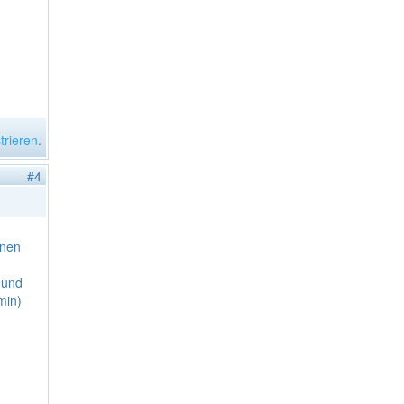
trieren
.
#4
inen
 und
min)