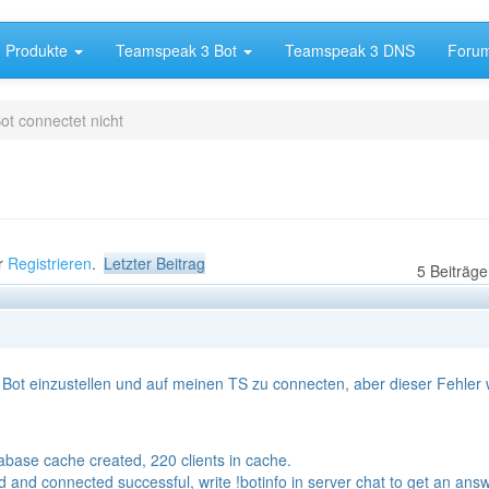
Produkte
Teamspeak 3 Bot
Teamspeak 3 DNS
Foru
ot connectet nicht
r
Registrieren
.
Letzter Beitrag
5 Beiträge
ot einzustellen und auf meinen TS zu connecten, aber dieser Fehler 
abase cache created, 220 clients in cache.
d and connected successful, write !botinfo in server chat to get an ans