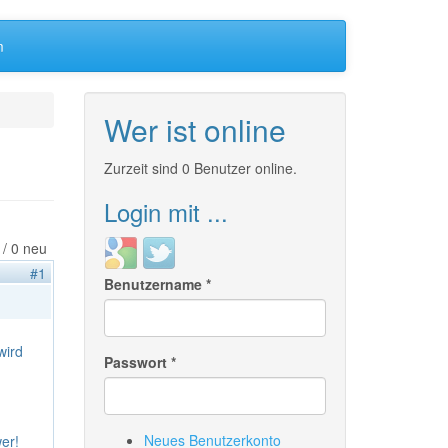
m
Wer ist online
Zurzeit sind 0 Benutzer online.
Login mit ...
Login
Login
 / 0 neu
with
with
#1
Benutzername
*
Google
Twitter
wird
Passwort
*
Neues Benutzerkonto
wer!