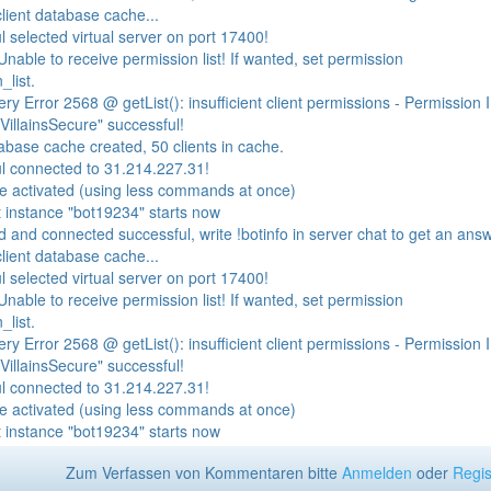
lient database cache...
 selected virtual server on port 17400!
nable to receive permission list! If wanted, set permission
list.
 Error 2568 @ getList(): insufficient client permissions - Permission I
VillainsSecure" successful!
abase cache created, 50 clients in cache.
l connected to 31.214.227.31!
 activated (using less commands at once)
t instance "bot19234" starts now
d and connected successful, write !botinfo in server chat to get an ans
lient database cache...
 selected virtual server on port 17400!
nable to receive permission list! If wanted, set permission
list.
 Error 2568 @ getList(): insufficient client permissions - Permission I
VillainsSecure" successful!
l connected to 31.214.227.31!
 activated (using less commands at once)
t instance "bot19234" starts now
Zum Verfassen von Kommentaren bitte
Anmelden
oder
Regis