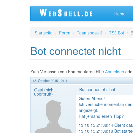
Direkt
Home
zum
Inhalt
Startseite
Foren
Teamspeak 3
TS3 Bot
B
Bot connectet nicht
Zum Verfassen von Kommentaren bitte
Anmelden
ode
13. Oktober 2015 - 21:41
Bot connectet nicht
Gast (nicht
überprüft)
Guten Abend!
Ich versuche momentan den B
angezeigt.
Hat jemand einen Tipp?
13.10.15 21:38:44 Client dat
13.10.15 21:38:18 Bot starte