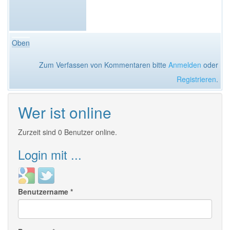
Oben
Zum Verfassen von Kommentaren bitte
Anmelden
oder
Registrieren
.
Wer ist online
Zurzeit sind 0 Benutzer online.
Login mit ...
Login
Login
with
with
Benutzername
*
Google
Twitter