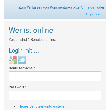
Zum Verfassen von Kommentaren bitte
Anmelden
oder
Registrieren
.
Wer ist online
Zurzeit sind 0 Benutzer online.
Login mit ...
Login
Login
with
with
Benutzername
*
Google
Twitter
Passwort
*
Neues Benutzerkonto erstellen