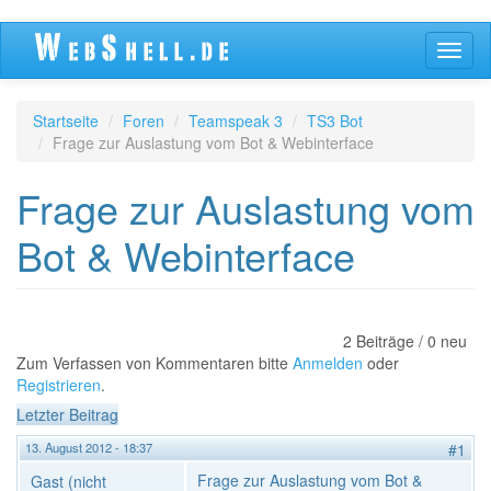
Direkt
Navig
zum
aktivi
Inhalt
Startseite
Foren
Teamspeak 3
TS3 Bot
Frage zur Auslastung vom Bot & Webinterface
Frage zur Auslastung vom
Bot & Webinterface
2 Beiträge / 0 neu
Zum Verfassen von Kommentaren bitte
Anmelden
oder
Registrieren
.
Letzter Beitrag
13. August 2012 - 18:37
#1
Frage zur Auslastung vom Bot &
Gast (nicht