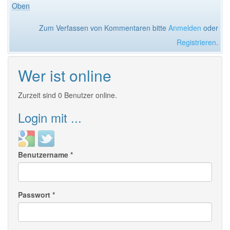
Oben
Zum Verfassen von Kommentaren bitte
Anmelden
oder
Registrieren
.
Wer ist online
Zurzeit sind 0 Benutzer online.
Login mit ...
Login
Login
with
with
Benutzername
*
Google
Twitter
Passwort
*