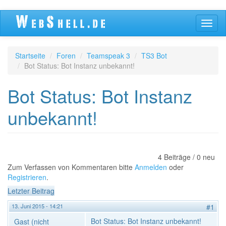
Direkt
Navig
zum
aktivi
Inhalt
Startseite
Foren
Teamspeak 3
TS3 Bot
Bot Status: Bot Instanz unbekannt!
Bot Status: Bot Instanz
unbekannt!
4 Beiträge / 0 neu
Zum Verfassen von Kommentaren bitte
Anmelden
oder
Registrieren
.
Letzter Beitrag
13. Juni 2015 - 14:21
#1
Bot Status: Bot Instanz unbekannt!
Gast (nicht