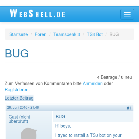
Direkt
Navig
zum
aktivi
Inhalt
Startseite
Foren
Teamspeak 3
TS3 Bot
BUG
BUG
4 Beiträge / 0 neu
Zum Verfassen von Kommentaren bitte
Anmelden
oder
Registrieren
.
Letzter Beitrag
28. Juni 2016 - 21:48
#1
BUG
Gast (nicht
überprüft)
Hi boys,
I tryed to install a TS3 bot on your