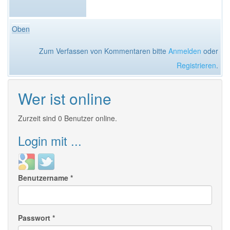
Oben
Zum Verfassen von Kommentaren bitte
Anmelden
oder
Registrieren
.
Wer ist online
Zurzeit sind 0 Benutzer online.
Login mit ...
Login
Login
with
with
Benutzername
*
Google
Twitter
Passwort
*