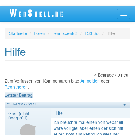
Direkt
Navig
zum
aktivi
Inhalt
Startseite
Foren
Teamspeak 3
TS3 Bot
Hilfe
Hilfe
4 Beiträge / 0 neu
Zum Verfassen von Kommentaren bitte
Anmelden
oder
Registrieren
.
Letzter Beitrag
24. Juli 2012 - 22:16
#1
Hilfe
Gast (nicht
überprüft)
ich breuchte mal einen von webshell
ware voll giel aber einen der sich mit
euren bots aus kennd ich wies net