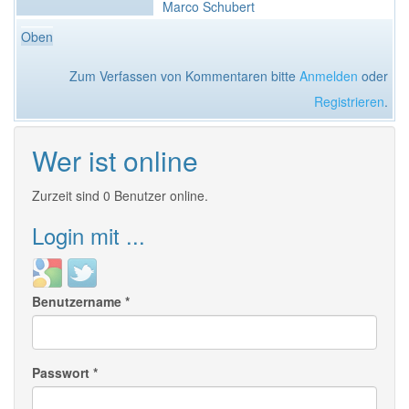
Marco Schubert
Oben
Zum Verfassen von Kommentaren bitte
Anmelden
oder
Registrieren
.
Wer ist online
Zurzeit sind 0 Benutzer online.
Login mit ...
Login
Login
with
with
Benutzername
*
Google
Twitter
Passwort
*