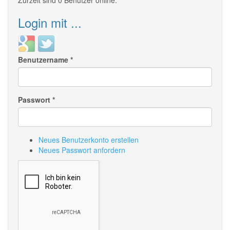
Zurzeit sind 0 Benutzer online.
Login mit ...
Login
Login
with
with
Benutzername
*
Google
Twitter
Passwort
*
Neues Benutzerkonto erstellen
Neues Passwort anfordern