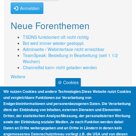
Anmelden
Neue Forenthemen
TSDNS funktioniert oft nicht richtig
Bot wird immer wieder gestoppt.
Adminseite / Webinterface nicht erreichbar
TeamSpeak: Bestellung in Bearbeitung (seit 1 1/2
Wochen)
Channellist kann nicht geladen werden
Weitere
🍪 Cookies
Informationen
Wir nutzen Cookies und andere Technologien.Diese Website nutzt Cookies
und vergleichbare Funktionen zur Verarbeitung von
Endgeräteinformationen und personenbezogenen Daten. Die Verarbeitung
AGB
dient der Einbindung von Inhalten, externen Diensten und Elementen
Dritter, der statistischen Analyse/Messung, der personalisierten Werbung
Datenschutz
sowie der Einbindung sozialer Medien. Je nach Funktion werden dabei
Daten an Dritte weitergegeben und an Dritte in Ländern in denen kein
Impressum
angemessenes Datenschutzniveau vorliegt z.B. die USA und von diesen