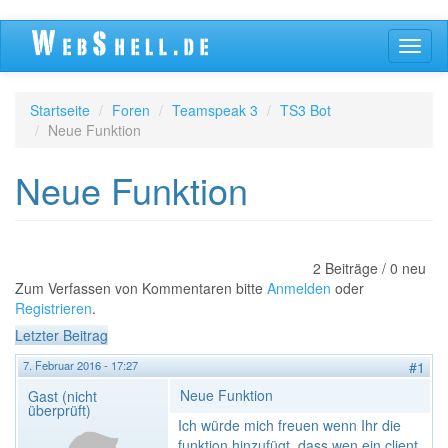
Direkt
Navig
zum
aktivi
Inhalt
Startseite
Foren
Teamspeak 3
TS3 Bot
Neue Funktion
Neue Funktion
2 Beiträge / 0 neu
Zum Verfassen von Kommentaren bitte
Anmelden
oder
Registrieren
.
Letzter Beitrag
7. Februar 2016 - 17:27
#1
Neue Funktion
Gast (nicht
überprüft)
Ich würde mich freuen wenn Ihr die
funktion hinzufügt, dass wen ein client