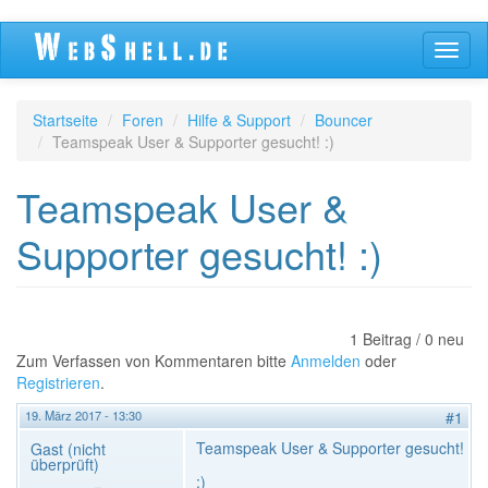
Direkt
Navig
zum
aktivi
Inhalt
Startseite
Foren
Hilfe & Support
Bouncer
Teamspeak User & Supporter gesucht! :)
Teamspeak User &
Supporter gesucht! :)
1 Beitrag / 0 neu
Zum Verfassen von Kommentaren bitte
Anmelden
oder
Registrieren
.
19. März 2017 - 13:30
#1
Teamspeak User & Supporter gesucht!
Gast (nicht
überprüft)
:)