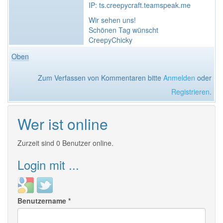
IP: ts.creepycraft.teamspeak.me
Wir sehen uns!
Schönen Tag wünscht
CreepyChicky
Oben
Zum Verfassen von Kommentaren bitte
Anmelden
oder
Registrieren
.
Wer ist online
Zurzeit sind 0 Benutzer online.
Login mit ...
Login
Login
with
with
Benutzername
*
Google
Twitter