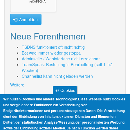
Anmelden
Neue Forenthemen
TSDNS funktioniert oft nicht richtig
Bot wird immer wieder gestoppt.
Adminseite / Webinterface nicht erreichbar
TeamSpeak: Bestellung in Bearbeitung (seit 1 1/2
Wochen)
Channellist kann nicht geladen werden
Weitere
🍪 Cookies
Informationen
Wir nutzen Cookies und andere Technologien.Diese Website nutzt Cookies
und vergleichbare Funktionen zur Verarbeitung von
Endgeräteinformationen und personenbezogenen Daten. Die Verarbeitung
AGB
dient der Einbindung von Inhalten, externen Diensten und Elementen
Dritter, der statistischen Analyse/Messung, der personalisierten Werbung
Datenschutz
sowie der Einbindung sozialer Medien. Je nach Funktion werden dabei