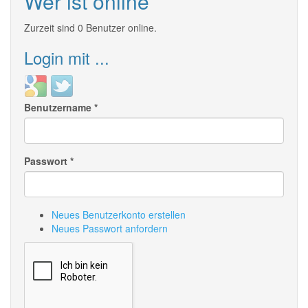
Wer ist online
Zurzeit sind 0 Benutzer online.
Login mit ...
Login
Login
with
with
Benutzername
*
Google
Twitter
Passwort
*
Neues Benutzerkonto erstellen
Neues Passwort anfordern