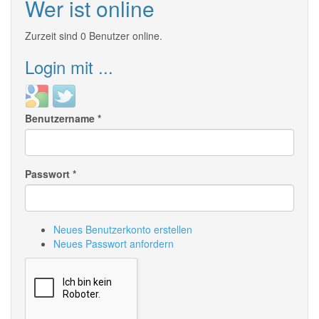
Wer ist online
Zurzeit sind 0 Benutzer online.
Login mit ...
Login
Login
with
with
Benutzername
*
Google
Twitter
Passwort
*
Neues Benutzerkonto erstellen
Neues Passwort anfordern