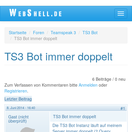
Direkt
Navig
zum
aktivi
Inhalt
Startseite
Foren
Teamspeak 3
TS3 Bot
TS3 Bot immer doppelt
TS3 Bot immer doppelt
6 Beiträge / 0 neu
Zum Verfassen von Kommentaren bitte
Anmelden
oder
Registrieren
.
Letzter Beitrag
8. Juni 2014 - 16:40
#1
TS3 Bot immer doppelt
Gast (nicht
überprüft)
Die TS3 Bot Instanz läuft auf meinem
Server immer doppelt (2 Query