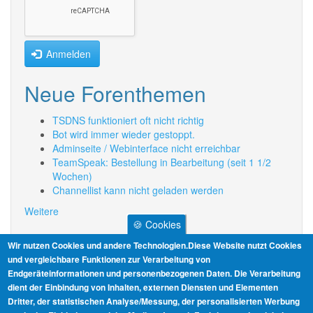
Anmelden
Neue Forenthemen
TSDNS funktioniert oft nicht richtig
Bot wird immer wieder gestoppt.
Adminseite / Webinterface nicht erreichbar
TeamSpeak: Bestellung in Bearbeitung (seit 1 1/2
Wochen)
Channellist kann nicht geladen werden
Weitere
🍪 Cookies
Informationen
Wir nutzen Cookies und andere Technologien.Diese Website nutzt Cookies
und vergleichbare Funktionen zur Verarbeitung von
Endgeräteinformationen und personenbezogenen Daten. Die Verarbeitung
AGB
dient der Einbindung von Inhalten, externen Diensten und Elementen
Dritter, der statistischen Analyse/Messung, der personalisierten Werbung
Datenschutz