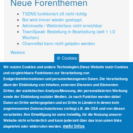
Neue Forenthemen
TSDNS funktioniert oft nicht richtig
Bot wird immer wieder gestoppt.
Adminseite / Webinterface nicht erreichbar
TeamSpeak: Bestellung in Bearbeitung (seit 1 1/2
Wochen)
Channellist kann nicht geladen werden
Weitere
🍪 Cookies
Informationen
Wir nutzen Cookies und andere Technologien.Diese Website nutzt Cookies
und vergleichbare Funktionen zur Verarbeitung von
Endgeräteinformationen und personenbezogenen Daten. Die Verarbeitung
AGB
dient der Einbindung von Inhalten, externen Diensten und Elementen
Dritter, der statistischen Analyse/Messung, der personalisierten Werbung
Datenschutz
sowie der Einbindung sozialer Medien. Je nach Funktion werden dabei
Daten an Dritte weitergegeben und an Dritte in Ländern in denen kein
Impressum
angemessenes Datenschutzniveau vorliegt z.B. die USA und von diesen
verarbeitet. Ihre Einwilligung ist stets freiwillig, für die Nutzung unserer
Link zur OS-Plattform
Website nicht erforderlich und kann jederzeit über das Icon unten links
mehr Infos
abgelehnt oder widerrufen werden.
Widerrufsrecht