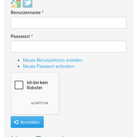
Login
Login
with
with
Benutzername
*
Google
Twitter
Passwort
*
Neues Benutzerkonto erstellen
Neues Passwort anfordern
Anmelden