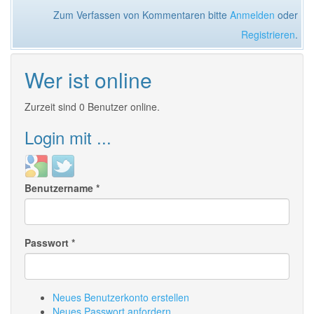
Zum Verfassen von Kommentaren bitte
Anmelden
oder
Registrieren
.
Wer ist online
Zurzeit sind 0 Benutzer online.
Login mit ...
Login
Login
with
with
Benutzername
*
Google
Twitter
Passwort
*
Neues Benutzerkonto erstellen
Neues Passwort anfordern