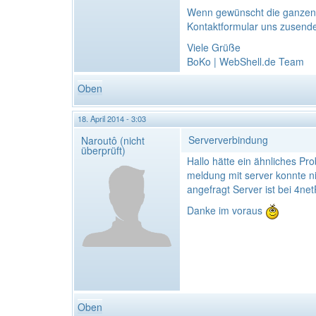
Wenn gewünscht die ganzen D
Kontaktformular uns zusende
Viele Grüße
BoKo | WebShell.de Team
Oben
18. April 2014 - 3:03
Serververbindung
Naroutô (nicht
überprüft)
Hallo hätte ein ähnliches P
meldung mit server konnte n
angefragt Server ist bei 4netP
Danke im voraus
Oben