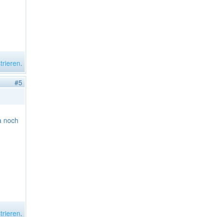
trieren
.
#5
a noch
trieren
.