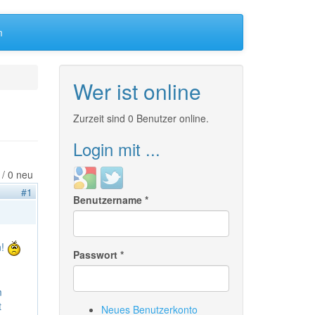
m
Wer ist online
Zurzeit sind 0 Benutzer online.
Login mit ...
Login
Login
 / 0 neu
with
with
#1
Benutzername
*
Google
Twitter
n!
Passwort
*
m
t
Neues Benutzerkonto