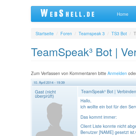
Direkt
Home
zum
Inhalt
Startseite
Foren
Teamspeak 3
TS3 Bot
T
TeamSpeak³ Bot | Ver
Zum Verfassen von Kommentaren bitte
Anmelden
ode
10. April 2014 - 19:39
TeamSpeak³ Bot | Verbinden
Gast (nicht
überprüft)
Hallo,
ich wollte ein bot für den Se
Das kommt immer:
Client Liste konnte nicht abg
Benutzer [NAME] gesetzt ist.