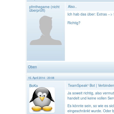
Also..
pfmthegame (nicht
überprüft)
Ich hab das über: Extras --
Richtig?
Oben
15. April 2014 - 20:08
TeamSpeak³ Bot | Verbinden
BoKo
Ja soweit richtig, also verm
handelt und keine vollen Se
Es könnte sein, so wie es si
eingeschränkt wurde. Oder be