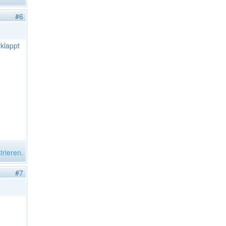
#6
 klappt
trieren
.
#7