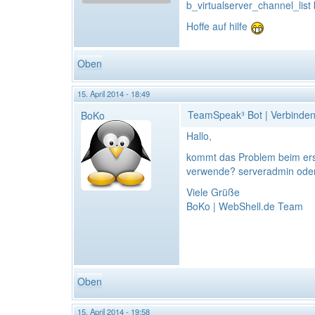
b_virtualserver_channel_list
Hoffe auf hilfe
Oben
15. April 2014 - 18:49
TeamSpeak³ Bot | Verbinden
BoKo
Hallo,
kommt das Problem beim ers
verwende? serveradmin oder 
Viele Grüße
BoKo | WebShell.de Team
Oben
15. April 2014 - 19:58