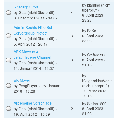
by
klaming (nicht
5 Stelliger Port
überprüft)
by
Gast (nicht überprüft)
»
4
6. April 2023 -
8. Dezember 2011 - 14:07
23:26
Admin Rechte Hilfe Bei
by
BoKo
Servergroup Protect
3
6. April 2023 -
by
Gast (nicht überprüft)
»
23:26
5. April 2012 - 20:17
AFK Move in 4
by
Stefan1200
verschiedene Channel
3
8. April 2023 -
by
Gast (nicht überprüft)
»
21:15
11. Januar 2014 - 13:37
by
afk Mover
KxngoroNetWorks
by
PxngPlxyer
» 25. Januar
1
(nicht überprüft)
10. März 2018 -
2018 - 13:28
19:18
Allgemeine Vorschläge
by
Stefan1200
by
Gast (nicht überprüft)
»
2
8. April 2023 -
21:26
19. April 2012 - 15:39