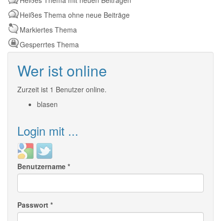
Heißes Thema mit neuen Beiträgen
Heißes Thema ohne neue Beiträge
Markiertes Thema
Gesperrtes Thema
Wer ist online
Zurzeit ist 1 Benutzer online.
blasen
Login mit ...
Login
Login
with
with
Benutzername
*
Google
Twitter
Passwort
*