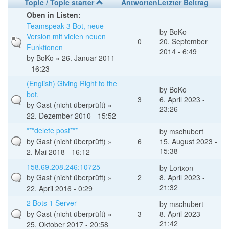
Topic / Topic starter
Antworten
Letzter Beitrag
Oben in Listen:
Teamspeak 3 Bot, neue
by
BoKo
Version mit vielen neuen
0
20. September
Funktionen
2014 - 6:49
by
BoKo
» 26. Januar 2011
- 16:23
(English) Giving Right to the
by
BoKo
bot.
3
6. April 2023 -
by
Gast (nicht überprüft)
»
23:26
22. Dezember 2010 - 15:52
***delete post***
by
mschubert
by
Gast (nicht überprüft)
»
6
15. August 2023 -
15:38
2. Mai 2018 - 16:12
158.69.208.246:10725
by
Lorixon
by
Gast (nicht überprüft)
»
2
8. April 2023 -
21:32
22. April 2016 - 0:29
2 Bots 1 Server
by
mschubert
by
Gast (nicht überprüft)
»
3
8. April 2023 -
21:42
25. Oktober 2017 - 20:58