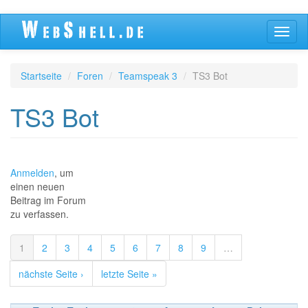
Direkt
Navig
zum
aktivi
Inhalt
Startseite
Foren
Teamspeak 3
TS3 Bot
TS3 Bot
Anmelden
, um
einen neuen
Beitrag im Forum
zu verfassen.
1
2
3
4
5
6
7
8
9
…
nächste Seite ›
letzte Seite »