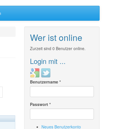
m
Wer ist online
Zurzeit sind 0 Benutzer online.
Login mit ...
Login
Login
with
with
Benutzername
*
Google
Twitter
Passwort
*
Neues Benutzerkonto