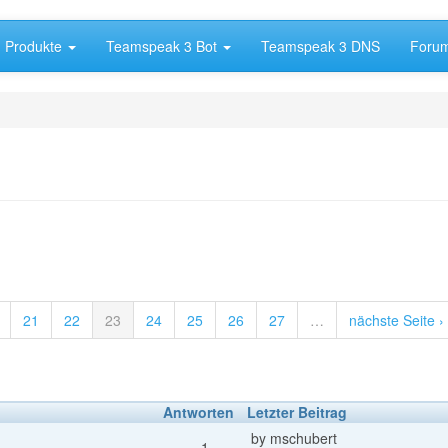
Produkte
Teamspeak 3 Bot
Teamspeak 3 DNS
Foru
21
22
23
24
25
26
27
…
nächste Seite ›
Antworten
Letzter Beitrag
by
mschubert
1