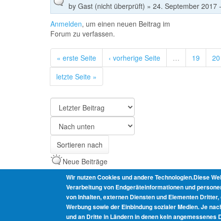
by
Gast (nicht überprüft)
» 24. September 2017 -
Anmelden
, um einen neuen Beitrag im
Forum zu verfassen.
« erste Seite
‹ vorherige Seite
…
19
20
letzte Seite »
Sortieren
nach
Sortieren
Sortieren nach
nach
Neue Beiträge
Keine neuen Beiträge
Wir nutzen Cookies und andere Technologien.Diese Web
Verarbeitung von Endgeräteinformationen und personen
Heißes Thema mit neuen Beiträgen
von Inhalten, externen Diensten und Elementen Dritter,
Heißes Thema ohne neue Beiträge
Werbung sowie der Einbindung sozialer Medien. Je nac
und an Dritte in Ländern in denen kein angemessenes D
Markiertes Thema