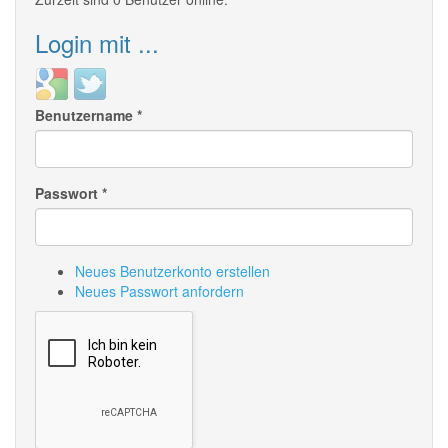
Login mit ...
Login
Login
with
with
Benutzername
*
Google
Twitter
Passwort
*
Neues Benutzerkonto erstellen
Neues Passwort anfordern