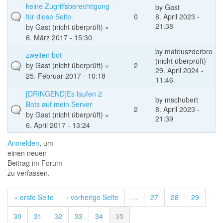
keine Zugriffsberechtigung
by
Gast
für diese Seite.
0
8. April 2023 -
21:38
by
Gast (nicht überprüft)
»
6. März 2017 - 15:30
by
mateuszderbro
zweiten bot
(nicht überprüft)
by
Gast (nicht überprüft)
»
2
29. April 2024 -
25. Februar 2017 - 10:18
11:46
[DRINGEND]Es laufen 2
by
mschubert
Bots auf mein Server
2
8. April 2023 -
by
Gast (nicht überprüft)
»
21:39
6. April 2017 - 13:24
Anmelden
, um
einen neuen
Beitrag im Forum
zu verfassen.
« erste Seite
‹ vorherige Seite
…
27
28
29
30
31
32
33
34
35