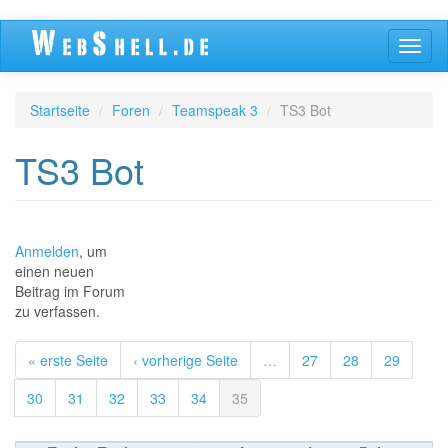
Direkt
Navig
zum
aktivi
Inhalt
Startseite
Foren
Teamspeak 3
TS3 Bot
TS3 Bot
Anmelden
, um
einen neuen
Beitrag im Forum
zu verfassen.
« erste Seite
‹ vorherige Seite
…
27
28
29
30
31
32
33
34
35