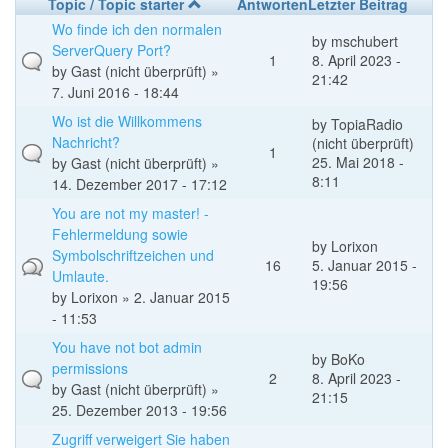
Topic / Topic starter
Antworten
Letzter Beitrag
Wo finde ich den normalen
by
mschubert
ServerQuery Port?
1
8. April 2023 -
by
Gast (nicht überprüft)
»
21:42
7. Juni 2016 - 18:44
Wo ist die Willkommens
by
TopiaRadio
Nachricht?
(nicht überprüft)
1
25. Mai 2018 -
by
Gast (nicht überprüft)
»
8:11
14. Dezember 2017 - 17:12
You are not my master! -
Fehlermeldung sowie
by
Lorixon
Symbolschriftzeichen und
16
5. Januar 2015 -
Umlaute.
19:56
by
Lorixon
» 2. Januar 2015
- 11:53
You have not bot admin
by
BoKo
permissions
2
8. April 2023 -
by
Gast (nicht überprüft)
»
21:15
25. Dezember 2013 - 19:56
Zugriff verweigert Sie haben