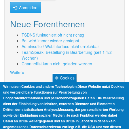
Anmelden
Neue Forenthemen
TSDNS funktioniert oft nicht richtig
Bot wird immer wieder gestoppt.
Adminseite / Webinterface nicht erreichbar
TeamSpeak: Bestellung in Bearbeitung (seit 1 1/2
Wochen)
Channellist kann nicht geladen werden
Weitere
🍪 Cookies
Informationen
Wir nutzen Cookies und andere Technologien.Diese Website nutzt Cookies
und vergleichbare Funktionen zur Verarbeitung von
Endgeräteinformationen und personenbezogenen Daten. Die Verarbeitung
AGB
dient der Einbindung von Inhalten, externen Diensten und Elementen
Dritter, der statistischen Analyse/Messung, der personalisierten Werbung
Datenschutz
sowie der Einbindung sozialer Medien. Je nach Funktion werden dabei
Daten an Dritte weitergegeben und an Dritte in Ländern in denen kein
Impressum
angemessenes Datenschutzniveau vorliegt z.B. die USA und von diesen