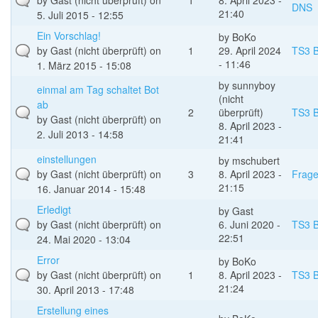
by
Gast (nicht überprüft)
on
1
8. April 2023 -
DNS
21:40
5. Juli 2015 - 12:55
Ein Vorschlag!
by
BoKo
by
Gast (nicht überprüft)
on
1
29. April 2024
TS3 B
- 11:46
1. März 2015 - 15:08
by
sunnyboy
einmal am Tag schaltet Bot
(nicht
ab
2
überprüft)
TS3 B
by
Gast (nicht überprüft)
on
8. April 2023 -
2. Juli 2013 - 14:58
21:41
einstellungen
by
mschubert
by
Gast (nicht überprüft)
on
3
8. April 2023 -
Frag
21:15
16. Januar 2014 - 15:48
Erledigt
by
Gast
by
Gast (nicht überprüft)
on
6. Juni 2020 -
TS3 B
22:51
24. Mai 2020 - 13:04
Error
by
BoKo
by
Gast (nicht überprüft)
on
1
8. April 2023 -
TS3 B
21:24
30. April 2013 - 17:48
Erstellung eines