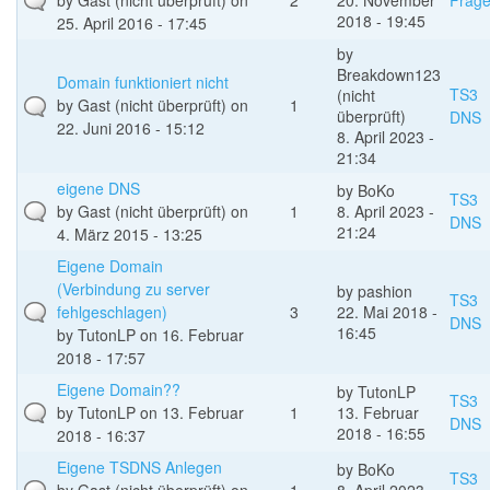
by
Gast (nicht überprüft)
on
2
20. November
Frag
2018 - 19:45
25. April 2016 - 17:45
by
Breakdown123
Domain funktioniert nicht
TS3
(nicht
by
Gast (nicht überprüft)
on
1
überprüft)
DNS
22. Juni 2016 - 15:12
8. April 2023 -
21:34
eigene DNS
by
BoKo
TS3
by
Gast (nicht überprüft)
on
1
8. April 2023 -
DNS
21:24
4. März 2015 - 13:25
Eigene Domain
(Verbindung zu server
by
pashion
TS3
fehlgeschlagen)
3
22. Mai 2018 -
DNS
16:45
by
TutonLP
on 16. Februar
2018 - 17:57
Eigene Domain??
by
TutonLP
TS3
by
TutonLP
on 13. Februar
1
13. Februar
DNS
2018 - 16:55
2018 - 16:37
Eigene TSDNS Anlegen
by
BoKo
TS3