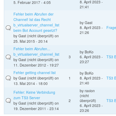
8. April 2023 -
5. Februar 2017 - 4:05
21:41
Fehler beim Abrufen der
Channel! Ist das Recht
by
Gast
b_virtualserver_channel_list
8. April 2023 -
Frag
beim Bot Account gesetzt?
21:26
by
Gast (nicht überprüft)
on
25. Mai 2015 - 20:14
Fehler beim Abrufen...
by
BoKo
b_virtualserver_channel_list
3
6. April 2023 -
TS3 B
by
Gast (nicht überprüft)
on
23:27
11. Dezember 2012 - 19:27
Fehler getting channel list
by
BoKo
by
Gast (nicht überprüft)
on
1
8. April 2023 -
TS3 B
21:40
13. Mai 2014 - 18:00
by
raxion
Fehler: Keine Verbindung
(nicht
zum TS3 Server
2
überprüft)
TS3 B
by
Gast (nicht überprüft)
on
6. April 2023 -
19. Dezember 2011 - 23:14
23:26