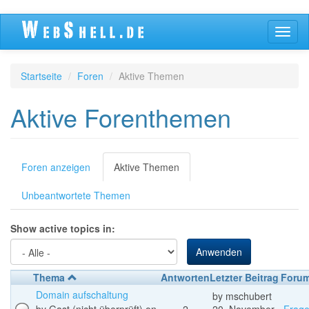
Direkt
Navig
zum
aktivi
Inhalt
Startseite
Foren
Aktive Themen
Aktive Forenthemen
Primäre
Foren anzeigen
Aktive Themen
(aktiver
Reiter)
Reiter
Unbeantwortete Themen
Show active topics in:
Anwenden
Thema
Antworten
Letzter Beitrag
Foru
Domain aufschaltung
by
mschubert