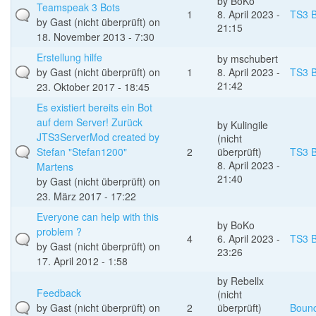
by
BoKo
Teamspeak 3 Bots
1
8. April 2023 -
TS3 B
by
Gast (nicht überprüft)
on
21:15
18. November 2013 - 7:30
Erstellung hilfe
by
mschubert
by
Gast (nicht überprüft)
on
1
8. April 2023 -
TS3 B
21:42
23. Oktober 2017 - 18:45
Es existiert bereits ein Bot
auf dem Server! Zurück
by
Kulingile
JTS3ServerMod created by
(nicht
Stefan "Stefan1200"
2
überprüft)
TS3 B
8. April 2023 -
Martens
21:40
by
Gast (nicht überprüft)
on
23. März 2017 - 17:22
Everyone can help with this
by
BoKo
problem ?
4
6. April 2023 -
TS3 B
by
Gast (nicht überprüft)
on
23:26
17. April 2012 - 1:58
by
Rebellx
Feedback
(nicht
by
Gast (nicht überprüft)
on
2
überprüft)
Boun