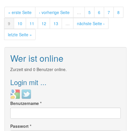
« erste Seite
‹ vorherige Seite
…
5
6
7
8
9
10
11
12
13
…
nächste Seite ›
letzte Seite »
Wer ist online
Zurzeit sind 0 Benutzer online.
Login mit ...
Login
Login
with
with
Benutzername
*
Google
Twitter
Passwort
*