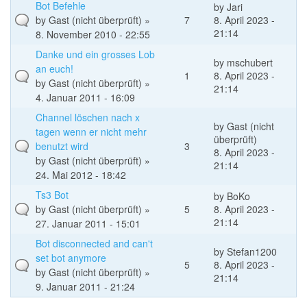
Bot Befehle
by
Jari
by
Gast (nicht überprüft)
»
7
8. April 2023 -
21:14
8. November 2010 - 22:55
Danke und ein grosses Lob
by
mschubert
an euch!
1
8. April 2023 -
by
Gast (nicht überprüft)
»
21:14
4. Januar 2011 - 16:09
Channel löschen nach x
by
Gast (nicht
tagen wenn er nicht mehr
überprüft)
benutzt wird
3
8. April 2023 -
by
Gast (nicht überprüft)
»
21:14
24. Mai 2012 - 18:42
Ts3 Bot
by
BoKo
by
Gast (nicht überprüft)
»
5
8. April 2023 -
21:14
27. Januar 2011 - 15:01
Bot disconnected and can't
by
Stefan1200
set bot anymore
5
8. April 2023 -
by
Gast (nicht überprüft)
»
21:14
9. Januar 2011 - 21:24