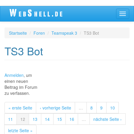
Direkt
Navig
zum
aktivi
Inhalt
Startseite
Foren
Teamspeak 3
TS3 Bot
TS3 Bot
Anmelden
, um
einen neuen
Beitrag im Forum
zu verfassen.
« erste Seite
‹ vorherige Seite
…
8
9
10
11
12
13
14
15
16
…
nächste Seite ›
letzte Seite »