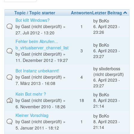
Topic / Topic starter
Antworten
Letzter Beitrag
Bot killt Windows?
by
BoKo
by
Gast (nicht überprüft)
»
1
6. April 2023 -
23:26
27. Juli 2012 - 13:20
Fehler beim Abrufen...
by
BoKo
b_virtualserver_channel_list
3
6. April 2023 -
by
Gast (nicht überprüft)
»
23:27
11. Dezember 2012 - 19:27
by
slixderboss
Bot Instanz unbekannt!
(nicht überprüft)
by
Gast (nicht überprüft)
»
4
6. April 2023 -
7. März 2013 - 16:08
23:27
Kein Bot mehr ?
by
BoKo
by
Gast (nicht überprüft)
»
18
8. April 2023 -
21:14
6. November 2010 - 18:26
Kleiner Vorschlag
by
BoKo
by
Gast (nicht überprüft)
»
1
8. April 2023 -
21:14
5. Januar 2011 - 18:12