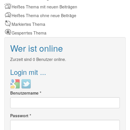
Heißes Thema mit neuen Beiträgen
Heißes Thema ohne neue Beiträge
Markiertes Thema
Gesperrtes Thema
Wer ist online
Zurzeit sind 0 Benutzer online.
Login mit ...
Login
Login
with
with
Benutzername
*
Google
Twitter
Passwort
*