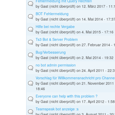
Fehlermeldung mit Query Rechten
by
Gast (nicht überprüft)
on 12. März 2017 - 11:
BOT Fehlermeldung
by
Gast (nicht überprüft)
on 14. Mai 2014 - 17:3
Hilfe bei rechte Vergabe
by
Gast (nicht überprüft)
on 4. Mai 2015 - 17:16
Ts3 Bot & Server Problem
by
Gast (nicht überprüft)
on 27. Februar 2014 - 
Bug/Verbesserung
by
Gast (nicht überprüft)
on 2. Mai 2014 - 19:32
no bot admin permission
by
Gast (nicht überprüft)
on 24. April 2011 - 22:
Vorschlag für Willkommensnachricht pro Channe
by
Gast (nicht überprüft)
on 21. November 2011 
18:46
Everyone can help with this problem ?
by
Gast (nicht überprüft)
on 17. April 2012 - 1:58
Teamspeak bot anzeige :s
by
Gast (nicht überprüft)
on 3. August 2011 - 20