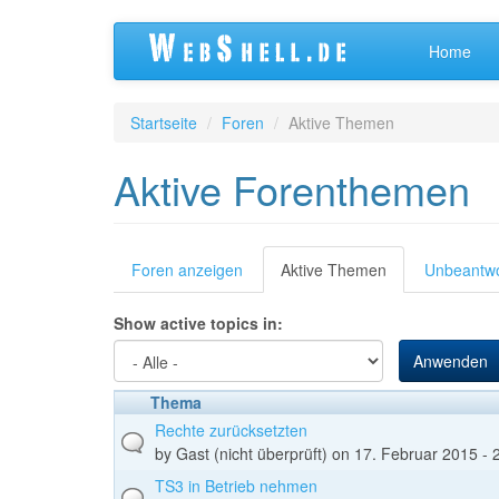
Direkt
Home
zum
Inhalt
Startseite
Foren
Aktive Themen
Aktive Forenthemen
Primäre
Foren anzeigen
Aktive Themen
(aktiver
Unbeantw
Reiter)
Reiter
Show active topics in:
Anwenden
Thema
Rechte zurücksetzten
by
Gast (nicht überprüft)
on 17. Februar 2015 - 
TS3 in Betrieb nehmen