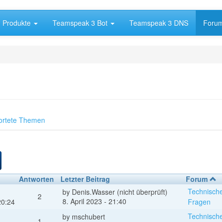
Produkte
Teamspeak 3 Bot
Teamspeak 3 DNS
Foru
ortete Themen
Antworten
Letzter Beitrag
Forum
Technisch
by
Denis.Wasser (nicht überprüft)
2
8. April 2023 - 21:40
20:24
Fragen
Technisch
by
mschubert
1