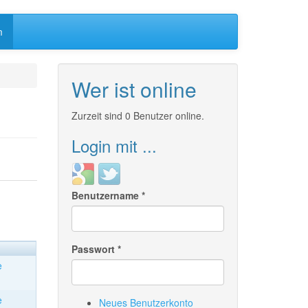
m
Wer ist online
Zurzeit sind 0 Benutzer online.
Login mit ...
Login
Login
with
with
Benutzername
*
Google
Twitter
Passwort
*
e
e
Neues Benutzerkonto